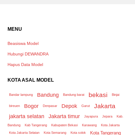
MENU
Beasiswa Model
Hubungi DEWANDRA
Hapus Data Model
KOTA ASAL MODEL
bekasi
Bandung
Bandar lampung
Bandung barat
Binjai
Jakarta
Bogor
Depok
bireuen
Denpasar
Garut
jakarta selatan
Jakarta timur
Jayapura
Jepara
Kab.
Bandung
Kab Tangerang
Kabupaten Bekasi
Karawang
Kota Jakarta
Kota Tangerang
Kota Jakarta Selatan
Kota Semarang
Kota solok