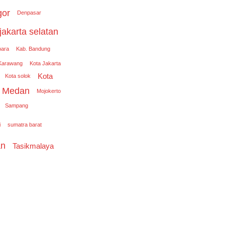
gor
Denpasar
jakarta selatan
para
Kab. Bandung
Karawang
Kota Jakarta
Kota
Kota solok
Medan
Mojokerto
Sampang
i
sumatra barat
an
Tasikmalaya