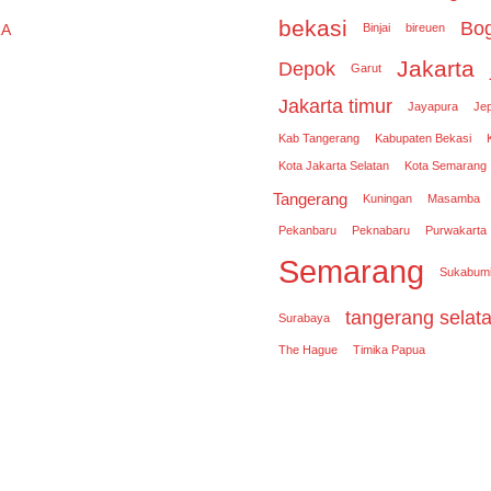
bekasi
Bo
RA
Binjai
bireuen
Jakarta
Depok
Garut
Jakarta timur
Jayapura
Je
Kab Tangerang
Kabupaten Bekasi
Kota Jakarta Selatan
Kota Semarang
Tangerang
Kuningan
Masamba
Pekanbaru
Peknabaru
Purwakarta
Semarang
Sukabum
tangerang selat
Surabaya
The Hague
Timika Papua