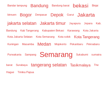
bekasi
Bandung
Bandar lampung
Bandung barat
Binjai
Jakarta
Bogor
Depok
bireuen
Denpasar
Garut
jakarta selatan
Jakarta timur
Jayapura
Jepara
Kab.
Bandung
Kab Tangerang
Kabupaten Bekasi
Karawang
Kota Jakarta
Kota Tangerang
Kota Jakarta Selatan
Kota Semarang
Kota solok
Medan
Kuningan
Masamba
Mojokerto
Pekanbaru
Peknabaru
Semarang
Purwakarta
Sampang
Sukabumi
sumatra
tangerang selatan
Tasikmalaya
barat
Surabaya
The
Hague
Timika Papua