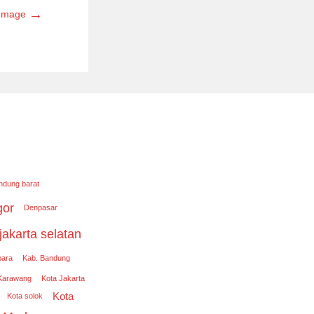
→
 Image
ndung barat
gor
Denpasar
jakarta selatan
para
Kab. Bandung
Karawang
Kota Jakarta
Kota
Kota solok