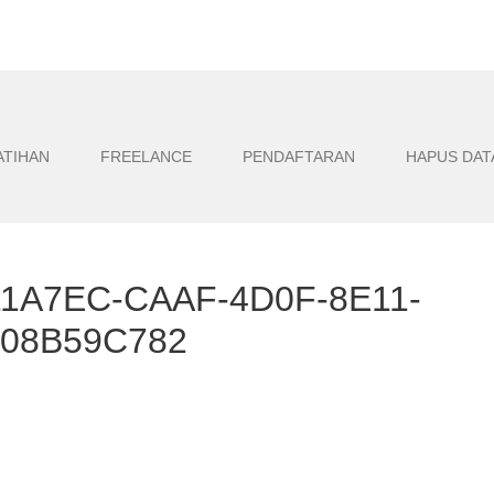
ATIHAN
FREELANCE
PENDAFTARAN
HAPUS DAT
11A7EC-CAAF-4D0F-8E11-
808B59C782