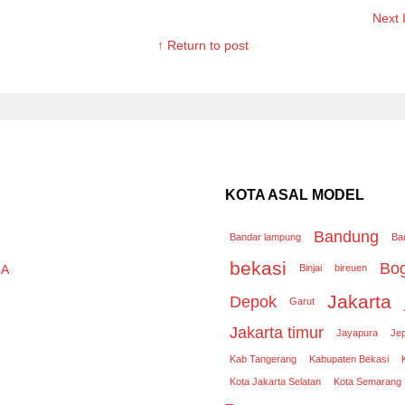
Next
↑ Return to post
KOTA ASAL MODEL
Bandung
Bandar lampung
Ba
bekasi
Bo
RA
Binjai
bireuen
Jakarta
Depok
Garut
Jakarta timur
Jayapura
Je
Kab Tangerang
Kabupaten Bekasi
Kota Jakarta Selatan
Kota Semarang