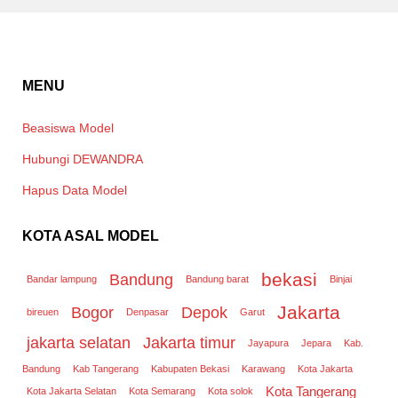
MENU
Beasiswa Model
Hubungi DEWANDRA
Hapus Data Model
KOTA ASAL MODEL
bekasi
Bandung
Bandar lampung
Bandung barat
Binjai
Jakarta
Bogor
Depok
bireuen
Denpasar
Garut
jakarta selatan
Jakarta timur
Jayapura
Jepara
Kab.
Bandung
Kab Tangerang
Kabupaten Bekasi
Karawang
Kota Jakarta
Kota Tangerang
Kota Jakarta Selatan
Kota Semarang
Kota solok