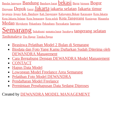
bekasi
Bandung
Bogor
Bandar lampung
Bandung barat
Binjai
bireuen
Jakarta
Depok
jakarta selatan
Jakarta timur
Denpasar
Garut
Jayapura
Jepara
Kab. Bandung
Kab Tangerang
Kabupaten Bekasi
Karawang
Kota Jakarta
Kota Tangerang
Kota Jakarta Selatan
Kota Semarang
Kota solok
Kuningan
Masamba
Medan
Mojokerto
Pekanbaru
Peknabaru
Purwakarta
Sampang
Semarang
tangerang selatan
Sukabumi
sumatra barat
Surabaya
Tasikmalaya
The Hague
Timika Papua
Beasiswa Pelatihan Model 2 Bulan di Semarang
Biodata dan Foto Yang Kamu Daftarkan Sudah Diterima oleh
DEWANDRA Management
Cara Bergabung Dengan DEWANDRA Model Management
CONTACT
Hapus Data Model
Lowongan Model Freelance Area Semarang
Pelatihan Foto Model DEWANDRA
Pendaftaran Model Freelance
Permintaan Penghapusan Data Sedang Diproses
Created by
DEWANDRA MODEL MANAGEMENT