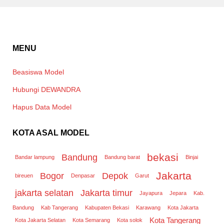
MENU
Beasiswa Model
Hubungi DEWANDRA
Hapus Data Model
KOTA ASAL MODEL
bekasi
Bandung
Bandar lampung
Bandung barat
Binjai
Jakarta
Bogor
Depok
bireuen
Denpasar
Garut
jakarta selatan
Jakarta timur
Jayapura
Jepara
Kab.
Bandung
Kab Tangerang
Kabupaten Bekasi
Karawang
Kota Jakarta
Kota Tangerang
Kota Jakarta Selatan
Kota Semarang
Kota solok