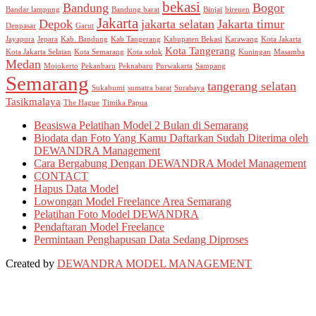
bekasi
Bandung
Bogor
Bandar lampung
Bandung barat
Binjai
bireuen
Jakarta
Depok
jakarta selatan
Jakarta timur
Denpasar
Garut
Jayapura
Jepara
Kab. Bandung
Kab Tangerang
Kabupaten Bekasi
Karawang
Kota Jakarta
Kota Tangerang
Kota Jakarta Selatan
Kota Semarang
Kota solok
Kuningan
Masamba
Medan
Mojokerto
Pekanbaru
Peknabaru
Purwakarta
Sampang
Semarang
tangerang selatan
Sukabumi
sumatra barat
Surabaya
Tasikmalaya
The Hague
Timika Papua
Beasiswa Pelatihan Model 2 Bulan di Semarang
Biodata dan Foto Yang Kamu Daftarkan Sudah Diterima oleh
DEWANDRA Management
Cara Bergabung Dengan DEWANDRA Model Management
CONTACT
Hapus Data Model
Lowongan Model Freelance Area Semarang
Pelatihan Foto Model DEWANDRA
Pendaftaran Model Freelance
Permintaan Penghapusan Data Sedang Diproses
Created by
DEWANDRA MODEL MANAGEMENT