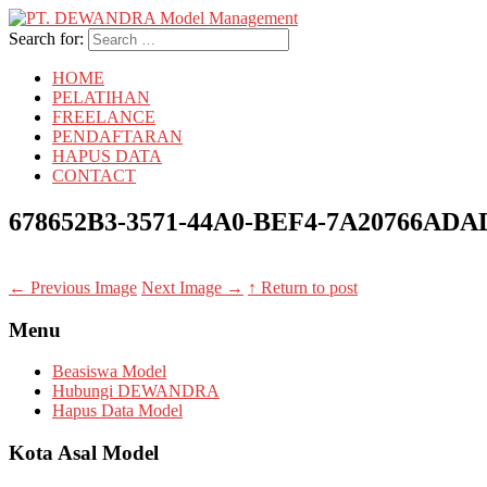
Search for:
HOME
PELATIHAN
FREELANCE
PENDAFTARAN
HAPUS DATA
CONTACT
678652B3-3571-44A0-BEF4-7A20766ADA
←
Previous Image
Next Image
→
↑ Return to post
Menu
Beasiswa Model
Hubungi DEWANDRA
Hapus Data Model
Kota Asal Model