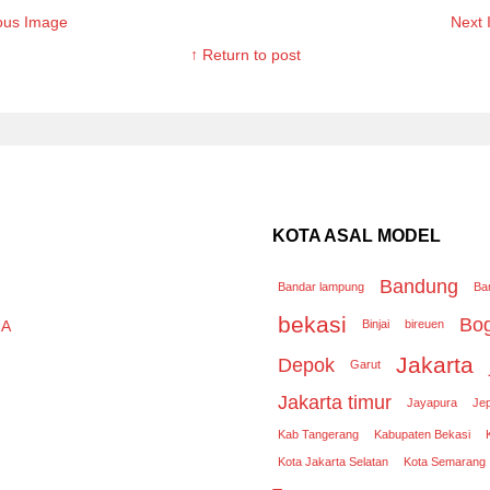
ous Image
Next
↑ Return to post
KOTA ASAL MODEL
Bandung
Bandar lampung
Ba
bekasi
Bo
RA
Binjai
bireuen
Jakarta
Depok
Garut
Jakarta timur
Jayapura
Je
Kab Tangerang
Kabupaten Bekasi
Kota Jakarta Selatan
Kota Semarang