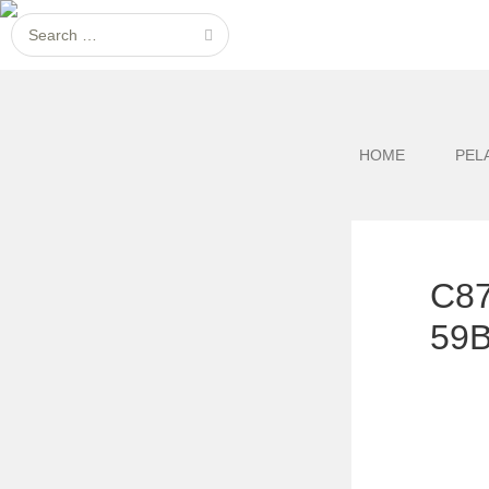
HOME
PEL
C87
59B