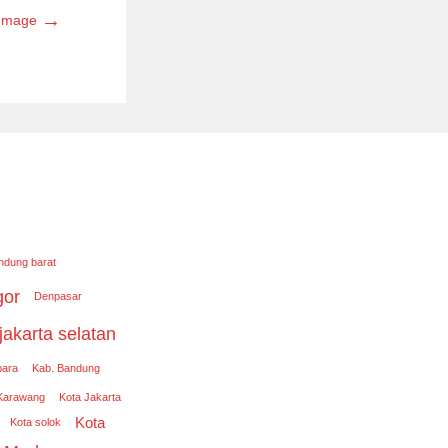
→
 Image
ndung barat
gor
Denpasar
jakarta selatan
para
Kab. Bandung
Karawang
Kota Jakarta
Kota
Kota solok