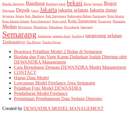
bekasi
Bandung
Bogor
Bandar lampung
Bandung barat
Binjai
bireuen
Jakarta
Depok
jakarta selatan
Jakarta timur
Denpasar
Garut
Jayapura
Jepara
Kab. Bandung
Kab Tangerang
Kabupaten Bekasi
Karawang
Kota Jakarta
Kota Tangerang
Kota Jakarta Selatan
Kota Semarang
Kota solok
Kuningan
Masamba
Medan
Mojokerto
Pekanbaru
Peknabaru
Purwakarta
Sampang
Semarang
tangerang selatan
Sukabumi
sumatra barat
Surabaya
Tasikmalaya
The Hague
Timika Papua
Beasiswa Pelatihan Model 2 Bulan di Semarang
Biodata dan Foto Yang Kamu Daftarkan Sudah Diterima oleh
DEWANDRA Management
Cara Bergabung Dengan DEWANDRA Model Management
CONTACT
Hapus Data Model
Lowongan Model Freelance Area Semarang
Pelatihan Foto Model DEWANDRA
Pendaftaran Model Freelance
Permintaan Penghapusan Data Sedang Diproses
Created by
DEWANDRA MODEL MANAGEMENT