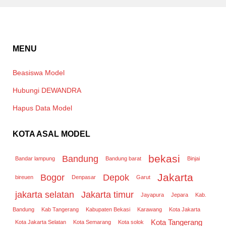
MENU
Beasiswa Model
Hubungi DEWANDRA
Hapus Data Model
KOTA ASAL MODEL
bekasi
Bandung
Bandar lampung
Bandung barat
Binjai
Jakarta
Bogor
Depok
bireuen
Denpasar
Garut
jakarta selatan
Jakarta timur
Jayapura
Jepara
Kab.
Bandung
Kab Tangerang
Kabupaten Bekasi
Karawang
Kota Jakarta
Kota Tangerang
Kota Jakarta Selatan
Kota Semarang
Kota solok