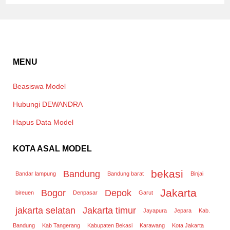
MENU
Beasiswa Model
Hubungi DEWANDRA
Hapus Data Model
KOTA ASAL MODEL
bekasi
Bandung
Bandar lampung
Bandung barat
Binjai
Jakarta
Bogor
Depok
bireuen
Denpasar
Garut
jakarta selatan
Jakarta timur
Jayapura
Jepara
Kab.
Bandung
Kab Tangerang
Kabupaten Bekasi
Karawang
Kota Jakarta