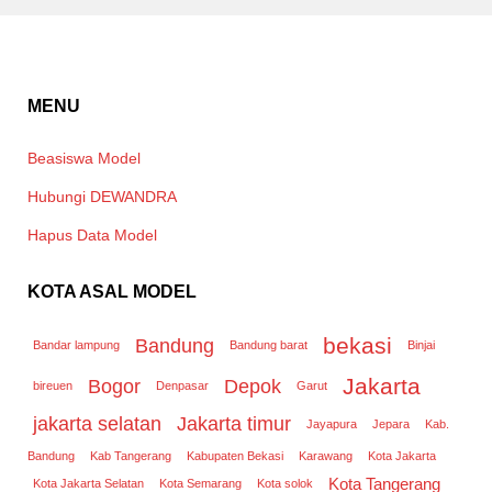
MENU
Beasiswa Model
Hubungi DEWANDRA
Hapus Data Model
KOTA ASAL MODEL
bekasi
Bandung
Bandar lampung
Bandung barat
Binjai
Jakarta
Bogor
Depok
bireuen
Denpasar
Garut
jakarta selatan
Jakarta timur
Jayapura
Jepara
Kab.
Bandung
Kab Tangerang
Kabupaten Bekasi
Karawang
Kota Jakarta
Kota Tangerang
Kota Jakarta Selatan
Kota Semarang
Kota solok