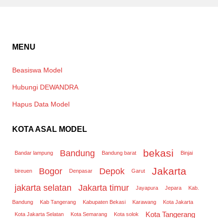
MENU
Beasiswa Model
Hubungi DEWANDRA
Hapus Data Model
KOTA ASAL MODEL
bekasi
Bandung
Bandar lampung
Bandung barat
Binjai
Jakarta
Bogor
Depok
bireuen
Denpasar
Garut
jakarta selatan
Jakarta timur
Jayapura
Jepara
Kab.
Bandung
Kab Tangerang
Kabupaten Bekasi
Karawang
Kota Jakarta
Kota Tangerang
Kota Jakarta Selatan
Kota Semarang
Kota solok