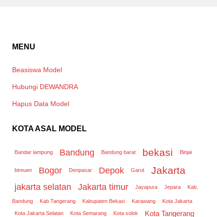
MENU
Beasiswa Model
Hubungi DEWANDRA
Hapus Data Model
KOTA ASAL MODEL
bekasi
Bandung
Bandar lampung
Bandung barat
Binjai
Jakarta
Bogor
Depok
bireuen
Denpasar
Garut
jakarta selatan
Jakarta timur
Jayapura
Jepara
Kab.
Bandung
Kab Tangerang
Kabupaten Bekasi
Karawang
Kota Jakarta
Kota Tangerang
Kota Jakarta Selatan
Kota Semarang
Kota solok