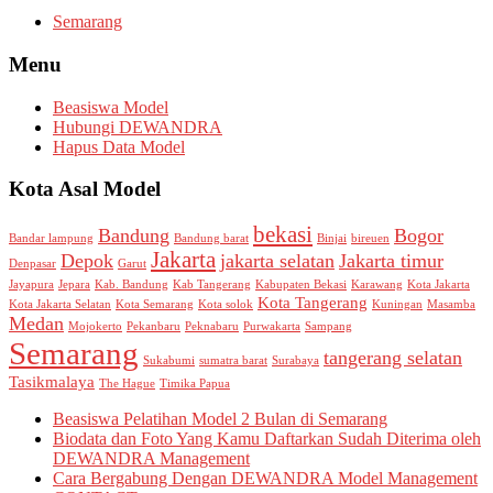
Semarang
Menu
Beasiswa Model
Hubungi DEWANDRA
Hapus Data Model
Kota Asal Model
bekasi
Bandung
Bogor
Bandar lampung
Bandung barat
Binjai
bireuen
Jakarta
Depok
jakarta selatan
Jakarta timur
Denpasar
Garut
Jayapura
Jepara
Kab. Bandung
Kab Tangerang
Kabupaten Bekasi
Karawang
Kota Jakarta
Kota Tangerang
Kota Jakarta Selatan
Kota Semarang
Kota solok
Kuningan
Masamba
Medan
Mojokerto
Pekanbaru
Peknabaru
Purwakarta
Sampang
Semarang
tangerang selatan
Sukabumi
sumatra barat
Surabaya
Tasikmalaya
The Hague
Timika Papua
Beasiswa Pelatihan Model 2 Bulan di Semarang
Biodata dan Foto Yang Kamu Daftarkan Sudah Diterima oleh
DEWANDRA Management
Cara Bergabung Dengan DEWANDRA Model Management